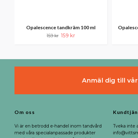
Opalescence tandkräm 100 ml
Opalesc
159 kr
159 kr
Anmäl dig till vå
Om oss
Kundtjän
Vi är en betrodd e-handel inom tandvård
Tveka inte 
med våra specialanpassade produkter
info@vittsm