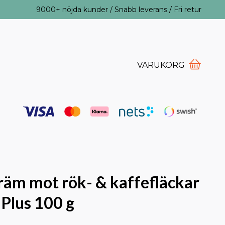
9000+ nöjda kunder / Snabb leverans / Fri retur
VARUKORG
äm mot rök- & kaffefläckar
Plus 100 g