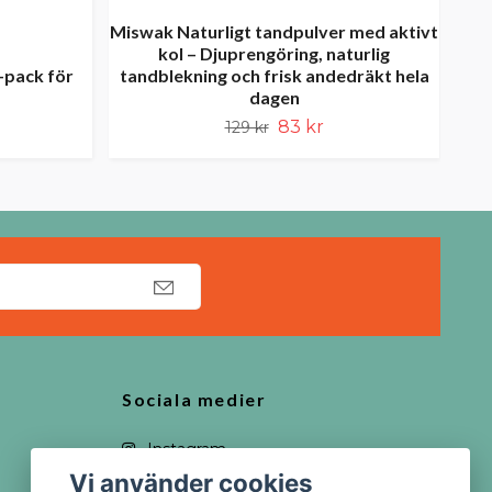
Miswak Naturligt tandpulver med aktivt
kol – Djuprengöring, naturlig
-pack för
tandblekning och frisk andedräkt hela
dagen
83 kr
129 kr
Sociala medier
Instagram
Vi använder cookies
YouTube