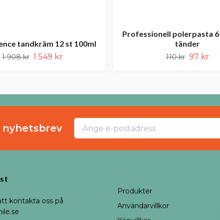
Professionell polerpasta 6
ence tandkräm 12 st 100ml
tänder
1 549 kr
97 kr
1 908 kr
110 kr
r nyhetsbrev
st
Produkter
att kontakta oss på
Användarvillkor
ile.se