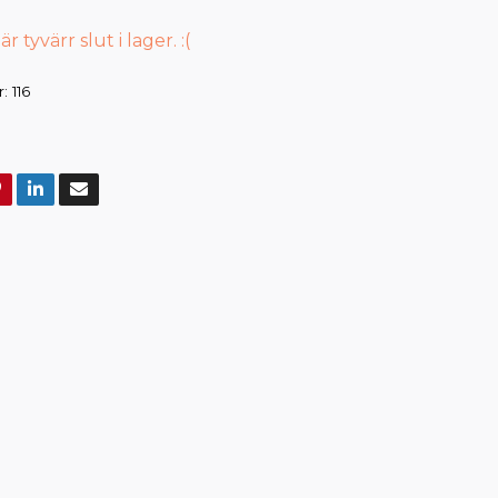
 tyvärr slut i lager. :(
:
116