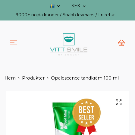
SEK
9000+ nöjda kunder / Snabb leverans / Fri retur
Hem
Produkter
Opalescence tandkräm 100 ml