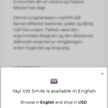
Gi munnen din en renere og friskere
følelse hver dag!
Denne tungeskrapen i rustfritt stål
fjerner effektivt bakterier, plakk og dårlig
lukt fra tungen. Takket være den
ergonomiske designen og den slitesterke
stålkonstruksjonen er rengjøringen
enkel, hygienisk og langvarig.
✨ Funksjoner:
×
Laget av rustfritt stål – slitesterkt og
Yay! Vitt Smile is available in English
hygienisk
Fjerner bakterier, plakk og dårlig
Browse in
English
and shop in
USD
.
ånde