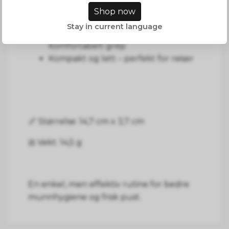
Lett å rengjøre – bare skyll etter
Shop now
bruk
Stay in current language
Ergonomisk håndtak for
komfortabelt grep
Kompakt og lett – perfekt for reiser
📏 Størrelse: 14,7 cm x 3,7 cm
⚖️ Vekt: 14,5 g
En enkel, men effektiv rutine for bedre
munnhygiene og frisk pust.