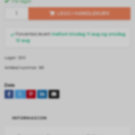
På lager
LEGG I HANDLEKURV
Forventes levert
mellom tirsdag 11 aug og onsdag
12 aug
Lager:
500
Artikkel nummer:
89
Dele
INFORMASJON