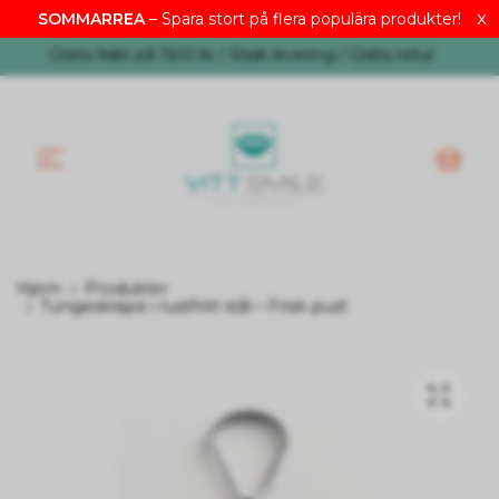
x
SOMMARREA
– Spara stort på flera populära produkter!
NOK
Gratis frakt på 1500 kr / Rask levering / Gratis retur
Hjem
Produkter
Tungeskrape i rustfritt stål – Frisk pust