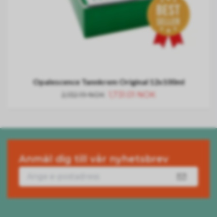
Opalescence Tannkrem Original 12x100ml
1,731.01 NOK
2,132.19 NOK
Anmäl dig till vår nyhetsbrev