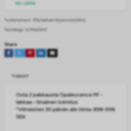
elo välillä
Tuotenumero:
10% karbamid peroxid (Mint)
Toimittaja:
ULTRADENT
Share
TIEDOT
Osta 2 pakkausta Opalescence PF -
lakkaa – ilmainen toimitus
*Viimeisten 30 päivän alin hinta: 898–998
SEK