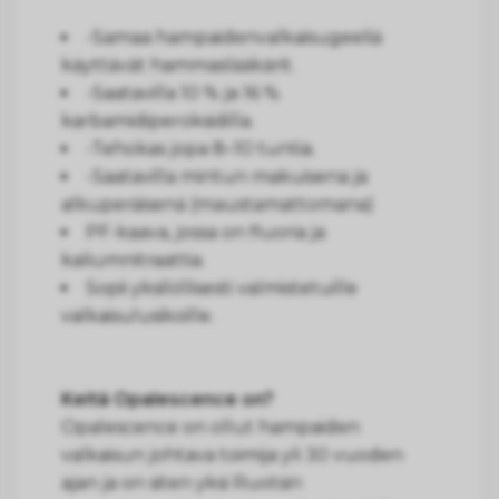
-Samaa hampaidenvalkaisugeeliä
käyttävät hammaslääkärit.
-Saatavilla 10 % ja 16 %
karbamidiperoksidilla.
-Tehokas jopa 8–10 tuntia.
-Saatavilla mintun makuisena ja
alkuperäisenä (maustamattomana)
PF-kaava, jossa on fluoria ja
kaliumnitraattia.
Sopii yksilöllisesti valmistetuille
valkaisulusikoille.
Keitä Opalescence on?
Opalescence on ollut hampaiden
valkaisun johtava toimija yli 30 vuoden
ajan ja on siten yksi Ruotsin