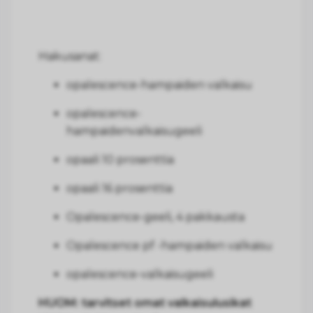
Hakusanat:
opalescence-hampaiden valkaisu
opalescence-
hampaidenvalkaisugeeli
opaali 10 prosenttia
opaali 16 prosenttia
Opalescence-geeli, 4 pakkausta
Opalescence pf -hampaiden valkaisu
opalescence-valkaisugeeli
HUOM: tarvitset omat valkaisulusikat