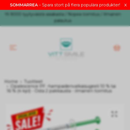
EUR
Yli 9000 tyytyväistä asiakasta / Nopea toimitus / Ilmainen
palautus
Home
Tuotteet
Opalescence PF -hampaidenvalkaisugeeli 10 % tai
16 % (4 kpl) - Osta 2 pakkausta - ilmainen toimitus