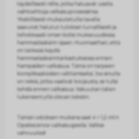
täydellisesti niille, jotka haluavat useita
vaihtoehtoja valkaisuprosessiinsa.
Yksilöllisesti mukautetulla tavalla
saavutat halutut tulokset turvallisesti ja
tehokkaasti oman kotisi mukavuudessa
hammaslääkärin sijaan. Huomaathan, että
on tärkeää käydä
hammaslääkärintarkastuksessa ennen
hampaiden valkaisua. Tämä on tarpeen
komplikaatioiden välttämiseksi. Jos sinulla
on reikiä, jotka vaativat korjausta, se tulisi
tehdä ennen valkaisua. Vakuutan täten
lukeneeni yllä olevan tekstin.
Tämän ostoksen mukana saat 4 × 1,2 ml:n
Opalescence-valkaisugeeliä. Valitse
vahvuutesi!