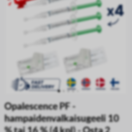
Opalescence PF -
hampaidenvalkaisugeeli 10
% tai 16 % (4 kpl) - Osta 2