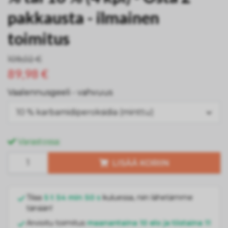
pakkausta - ilmainen
toimitus
109,02 €
89,98 €
Vaalennusgeeli - vahvuus
10 % karbamidiperoksidia (minttu)
Varastossa:
LISÄÄ KORIIN
Tilaa
5 t 54 min 49 s
kuluessa, niin lähetämme
tänään!
Arvioitu toimitus
maanantaina 10 elo ja tiistaina 11