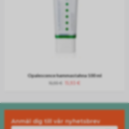
Opalescence hammastahna 100 ml
15,93 €
15,93 €
Anmäl dig till vår nyhetsbrev