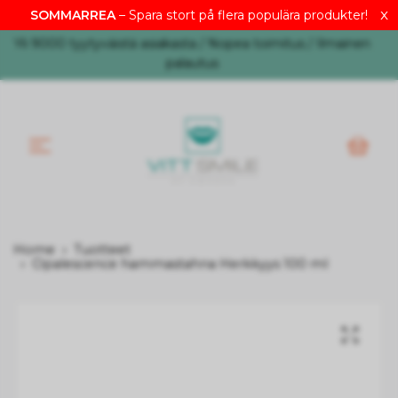
x
SOMMARREA
– Spara stort på flera populära produkter!
EUR
Yli 9000 tyytyväistä asiakasta / Nopea toimitus / Ilmainen
palautus
Home
Tuotteet
Opalescence hammastahna Herkkyys 100 ml