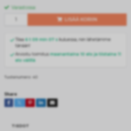
Varastossa:
LISÄÄ KORIIN
Tilaa
6 t 09 min 07 s
kuluessa, niin lähetämme
tänään!
Arvioitu toimitus
maanantaina 10 elo ja tiistaina 11
elo välillä
Tuotenumero:
40
Share
TIEDOT