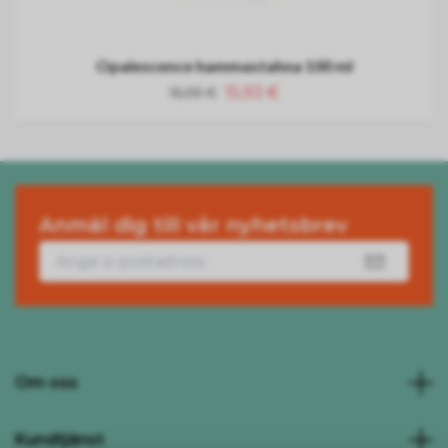
Opalescence hammastahna 100 ml
15,93 €
15,93 €
Anmäl dig till vår nyhetsbrev
Om oss
Kundtjänst